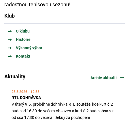
radostnou tenisovou sezonu!
Klub
O klubu
Historie
Výkonný výbor
Kontakt
Aktuality
arrow_right_alt
Archiv aktualit
25.5.2026 - 12:55
RTL DOHRÁVKA
V úterý 9.6. proběhne dohrávka RTL soutěže, kde kurt č.2
bude od 16:30 do večera obsazen a kurt č.2 bude obsazen
od cca 17:30 do večera. Děkuji za pochopení