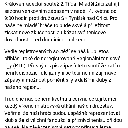
Královehradecká soutež 2.Třída. Mladší žáci zahájí
sezonu venkovním zápasem v neděli 4. května od
9:00 hodin proti družstvu SK Týniště nad Orlicí. Pro
naše nejmladší hráče to bude skvělá příležitost
získat nové zkušenosti a ukázat své tenisové
dovednosti před domácím publikem.
Vedle registrovaných soutěží se náš klub letos
přihlásil také do neregistrované Regionální tenisové
ligy (RTL). Přesný rozpis zápasů této soutěže zatím
není k dispozici, ale již nyní se těšíme na zajímavé
zápasy a možnost poměřit síly s dalšími kluby z
našeho regionu.
Tradičně nás během května a června čekají téměř
každý víkend mistrovská utkání našich družstev.
Věříme, že naši hráči budou úspěšně reprezentovat
klub a že si všichni fanoušci a příznivci tenisu přijdou
na své. Na závěr tenisové sezony připravujeme