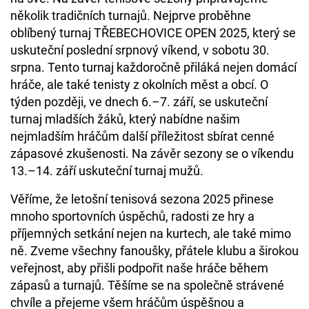
několik tradičních turnajů. Nejprve proběhne
oblíbený turnaj TŘEBECHOVICE OPEN 2025, který se
uskuteční poslední srpnový víkend, v sobotu 30.
srpna. Tento turnaj každoročně přiláká nejen domácí
hráče, ale také tenisty z okolních měst a obcí. O
týden později, ve dnech 6.–7. září, se uskuteční
turnaj mladších žáků, který nabídne našim
nejmladším hráčům další příležitost sbírat cenné
zápasové zkušenosti. Na závěr sezony se o víkendu
13.–14. září uskuteční turnaj mužů.
Věříme, že letošní tenisová sezona 2025 přinese
mnoho sportovních úspěchů, radosti ze hry a
příjemných setkání nejen na kurtech, ale také mimo
ně. Zveme všechny fanoušky, přátele klubu a širokou
veřejnost, aby přišli podpořit naše hráče během
zápasů a turnajů. Těšíme se na společně strávené
chvíle a přejeme všem hráčům úspěšnou a