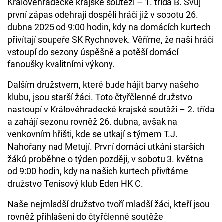
Královéhradecké krajské soutěži – 1. třída B. Svůj
první zápas odehrají dospělí hráči již v sobotu 26.
dubna 2025 od 9:00 hodin, kdy na domácích kurtech
přivítají soupeře SK Rychnovek. Věříme, že naši hráči
vstoupí do sezony úspěšně a potěší domácí
fanoušky kvalitními výkony.
Dalším družstvem, které bude hájit barvy našeho
klubu, jsou starší žáci. Toto čtyřčlenné družstvo
nastoupí v Královéhradecké krajské soutěži – 2. třída
a zahájí sezonu rovněž 26. dubna, avšak na
venkovním hřišti, kde se utkají s týmem T.J.
Nahořany nad Metují. První domácí utkání starších
žáků proběhne o týden později, v sobotu 3. května
od 9:00 hodin, kdy na našich kurtech přivítáme
družstvo Tenisový klub Eden HK C.
Naše nejmladší družstvo tvoří mladší žáci, kteří jsou
rovněž přihlášeni do čtyřčlenné soutěže