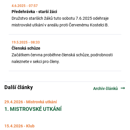
4.6.2025 - 07:57
Předehrávka - starší žáci
Družstvo starších žáků tuto sobotu 7.6.2025 odehraje
mistrovské utkání v areálu proti Červenému Kostelci B.
19.5.2025 - 08:33
Členská schůze
Začátkem června proběhne členská schůze, podrobnosti
naleznete v sekci pro členy.
Další články
arrow_right_alt
Archiv článků
29.4.2026 - Mistrovká utkání
1. MISTROVSKÉ UTKÁNÍ
15.4.2026 - Klub