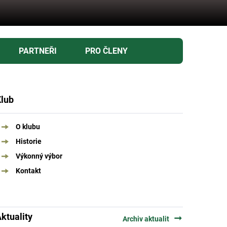
PARTNEŘI
PRO ČLENY
lub
O klubu
Historie
Výkonný výbor
Kontakt
ktuality
arrow_right_alt
Archiv aktualit