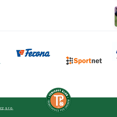
z, s.r.o.