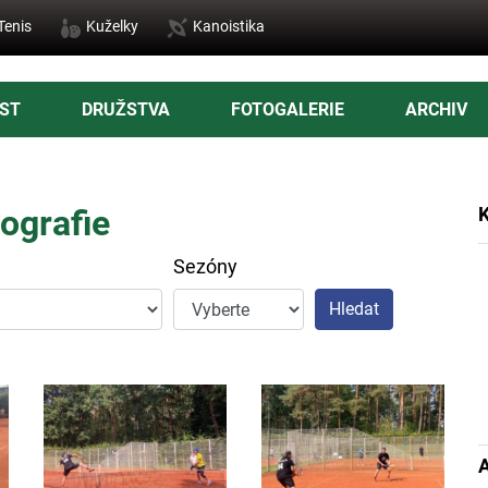
Tenis
Kuželky
Kanoistika
ST
DRUŽSTVA
FOTOGALERIE
ARCHIV
ografie
K
Sezóny
Hledat
A